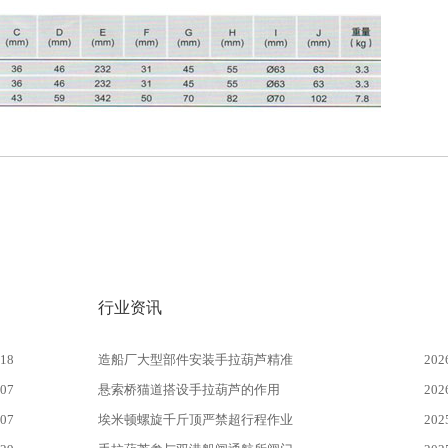
行业资讯
-18
造船厂大型部件安装手拉葫芦精准
202
-07
悬索桥猫道搭设手拉葫芦的作用
202
-07
埃米顿螺旋千斤顶严禁超行程作业
202