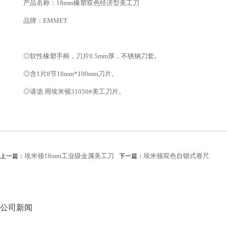
产品名称：18mm橡塑双色经济型美工刀
品牌：EMMET
◎软性橡塑手柄，刀片0.5mm厚，不锈钢刀套。
◎含1片8节18mm*100mm刀片。
◎请选 用埃米顿31050#美工刀片。
埃米顿18mm工业级金属美工刀
埃米顿双色自锁式卷尺
上一篇：
下一篇：
公司新闻