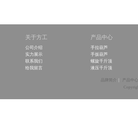
关于方工
产品中心
公司介绍
手拉葫芦
实力展示
手扳葫芦
联系我们
螺旋千斤顶
给我留言
液压千斤顶
|
品牌简介
产品中
Copyri