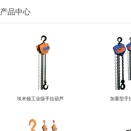
产品中心
埃米顿工业级手拉葫芦
加重型手