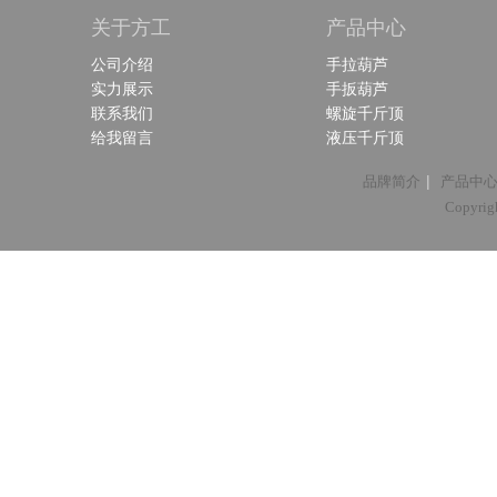
关于方工
产品中心
公司介绍
手拉葫芦
实力展示
手扳葫芦
联系我们
螺旋千斤顶
给我留言
液压千斤顶
|
品牌简介
产品中
Copyri